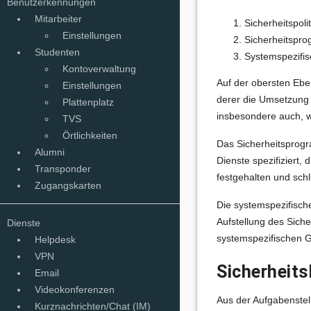
Benutzerkennungen
Mitarbeiter
Sicherheitspolit
Einstellungen
Sicherheitspr
Studenten
Systemspezifi
Kontoverwaltung
Auf der obersten Eben
Einstellungen
derer die Umsetzung 
Plattenplatz
insbesondere auch, w
TVS
Örtlichkeiten
Das Sicherheitsprogr
Alumni
Dienste spezifiziert
Transponder
festgehalten und sch
Zugangskarten
Die systemspezifisch
Aufstellung des Sich
Dienste
systemspezifischen G
Helpdesk
VPN
Sicherheits
Email
Videokonferenzen
Aus der Aufgabenstel
Kurznachrichten/Chat (IM)