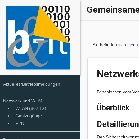
Gemeinsame 
Sie befinden sich hier:
Netzwerk
Aktuelles/Betriebsmeldungen
Beschlossen vom Vors
Netzwerk und WLAN
Überblick
WLAN (802.1X)
Gastzugänge
Detaillier
VPN
Das Sicherheitskonzept