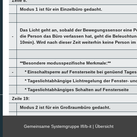
Zeile 8:
Modus 1 ist für ein Einzelbüro gedacht.
Das Licht geht an, sobald der Bewegungssensor eine 
-
die Person das Büro verlassen hat, geht die Beleuchtung
10min). Wird nach dieser Zeit weiterhin keine Person i
**Besondere modusspezifische Merkmale:**
-
* Einschaltsperre auf Fensterseite bei
genüend
Tages
* Tageslichtabhängige Lichtregelung der Fenster- un
* Tageslichtabhängiges Schalten auf Fensterseite
Zeile 19:
Modus 2 ist für ein Großraumbüro gedacht.
Das Licht geht an, sobald der Bewegungssensor eine 
Gemeinsame Systemgruppe IfI/b-it |
Übersicht
die Person das Büro verlassen hat, geht die Beleuchtung